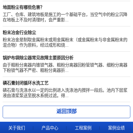
地面粉尘有哪些危害？
工厂、仓库、建筑地板是施工的一个基础平台，当空气中的粉尘沉降
在地板上不及时清理时，会严重影...
粉末冶金行业除尘
粉末冶金是制取金属粉末或用金属粉末（或金属粉末与非金属粉末的
混合物）作为原料，经过成形和烧...
锅炉布袋除尘器常见故障主要原因分析
由于粗粉分离器内锥锁气器、粗粉分离器回粉管锁气器、细粉分离器
下粉锁气器不严密、粗粉分离器折...
磷石膏封闭循环水洗工艺
磷石膏与洗涤水以一定的比例进入洗涤池内搅拌一段后。池内下层浆
液由渣浆泵送至脱水系统过滤。得...
返回顶部
关于我们
产品中心
工程案例
案例业绩