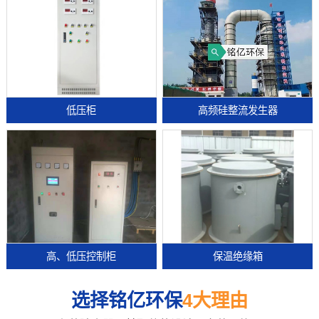
低压柜
高频硅整流发生器
高、低压控制柜
保温绝缘箱
选择铭亿环保
4大理由